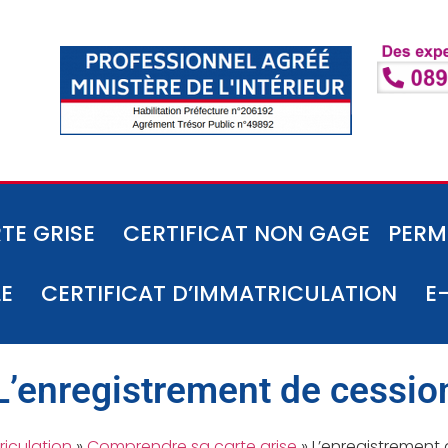
TE GRISE
CERTIFICAT NON GAGE
PERM
LE
CERTIFICAT D’IMMATRICULATION
E
L’enregistrement de cessio
riculation
»
Comprendre sa carte grise
»
L’enregistrement