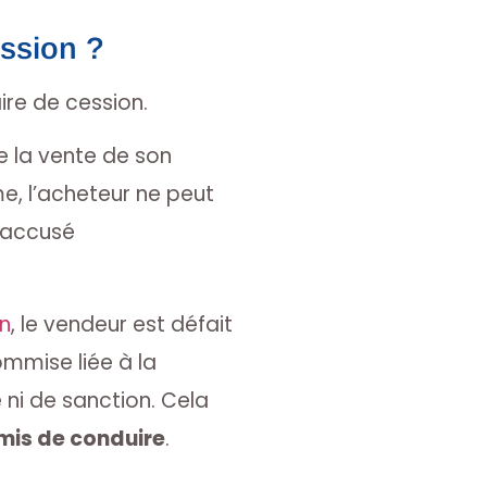
ssion ?
re de cession.
e la vente de son
e, l’acheteur ne peut
l’accusé
n
, le vendeur est défait
ommise liée à la
ni de sanction. Cela
rmis de conduire
.