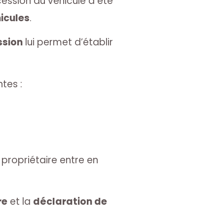
 cession du véhicule a été
icules
.
ssion
lui permet d’établir
tes :
propriétaire entre en
re
et la
déclaration de