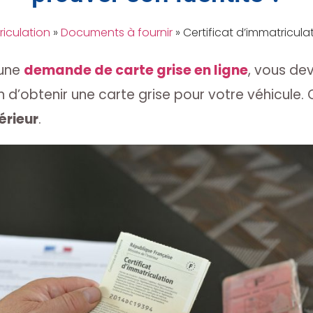
riculation
»
Documents à fournir
»
Certificat d’immatricul
 une
demande de carte grise en ligne
, vous de
 d’obtenir une carte grise pour votre véhicule. C
érieur
.