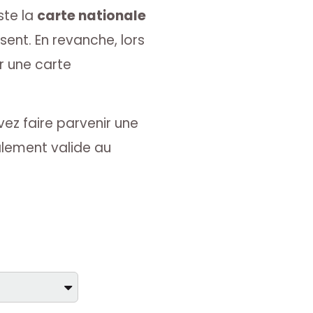
ste la
carte nationale
isent. En revanche, lors
r une carte
vez faire parvenir une
galement valide au