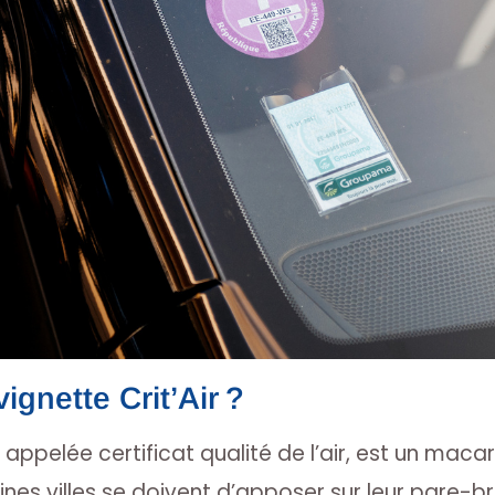
ignette Crit’Air ?
si appelée certificat qualité de l’air, est un maca
nes villes se doivent d’apposer sur leur pare-br