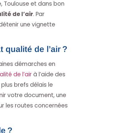
e, Toulouse et dans bon
ité de l’air
. Par
détenir une vignette
 qualité de l’air ?
ertaines démarches en
ité de l’air
à l’aide des
plus brefs délais le
enir votre document, une
ur les routes concernées
le ?