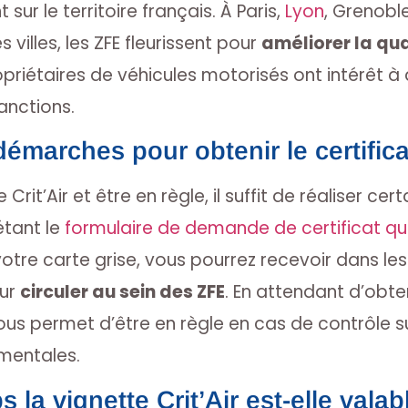
sur le territoire français. À Paris,
Lyon
, Grenobl
villes, les ZFE fleurissent pour
améliorer la qual
priétaires de véhicules motorisés ont intérêt à 
sanctions.
émarches pour obtenir le certificat
 Crit’Air et être en règle, il suffit de réaliser c
étant le
formulaire de demande de certificat qual
tre carte grise, vous pourrez recevoir dans les 
our
circuler au sein des ZFE
. En attendant d’obt
ous permet d’être en règle en cas de contrôle s
ementales.
la vignette Crit’Air est-elle valab