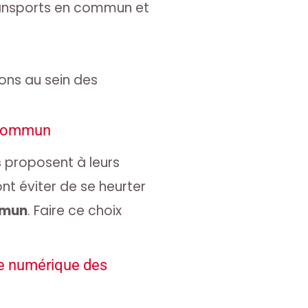
ransports en commun et
ons au sein des
n commun
s
proposent à leurs
ront éviter de se heurter
mmun
. Faire ce choix
me numérique des