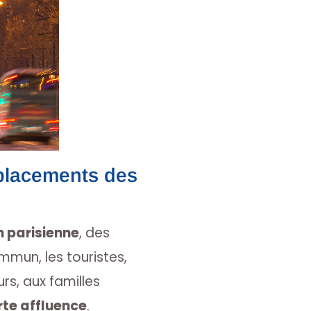
éplacements des
n parisienne
, des
mmun, les touristes,
urs, aux familles
rte affluence
.