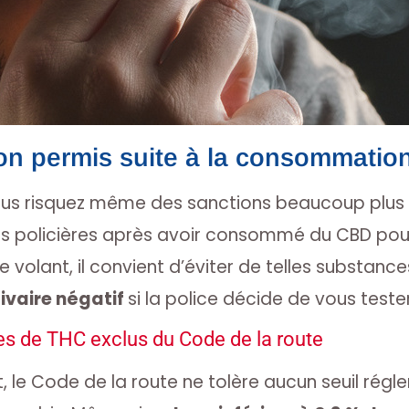
on permis suite à la consommatio
vous risquez même des sanctions beaucoup plus 
tés policières après avoir consommé du CBD po
e volant, il convient d’éviter de telles substanc
livaire négatif
si la police décide de vous tester
es de THC exclus du Code de la route
le Code de la route ne tolère aucun seuil réglem