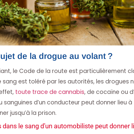
sujet de la drogue au volant ?
iant, le Code de la route est particulièrement clai
 sang est toléré par les autorités, les drogues n
effet,
toute trace de cannabis
, de cocaïne ou d
ou sanguines d’un conducteur peut donner lieu à
er jusqu’à la prison.
 dans le sang d’un automobiliste peut donner l