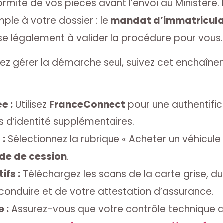
formité de vos pièces avant l’envoi au Ministère.
ple à votre dossier : le
mandat d’immatriculat
se légalement à valider la procédure pour vous.
érez gérer la démarche seul, suivez cet enchaînem
e :
Utilisez
FranceConnect
pour une authentifi
ifs d’identité supplémentaires.
 :
Sélectionnez la rubrique « Acheter un véhicule
de de cession
.
ifs :
Téléchargez les scans de la carte grise, du 
conduire et de votre attestation d’assurance.
 :
Assurez-vous que votre contrôle technique a