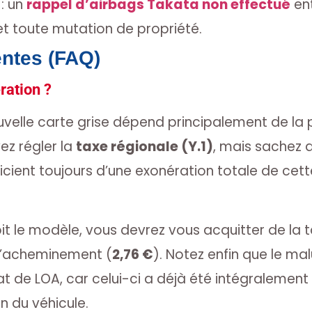
 : un
rappel d’airbags Takata non effectué
ent
et toute mutation de propriété.
entes (FAQ)
ération ?
ouvelle carte grise dépend principalement de la 
ez régler la
taxe régionale (Y.1)
, mais sachez q
cient toujours d’une exonération totale de cett
it le modèle, vous devrez vous acquitter de la t
d’acheminement (
2,76 €
). Notez enfin que le ma
at de LOA, car celui-ci a déjà été intégralement 
n du véhicule.