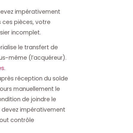
 devez impérativement
 ces pièces, votre
ier incomplet.
alise le transfert de
 vous-même (l’acquéreur).
es
.
 après réception du solde
ujours manuellement le
ndition de joindre le
ous devez impérativement
tout contrôle